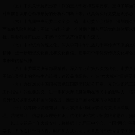
（五）中央关于意识形态工作的重大部署和基本要求。重点了解当前
对当前意识形态领域形势的分析和判断上来。认真落实好党委意识形态
（六）十九届中央纪委二次全会，省、市纪委全会精神。深刻领会党
面临的风险和挑战，围绕当前和今后一个时期全面从严治党的总体要求
扰，重整行装再出发，不断把全面从严治党引向深入。
（七）中华优秀传统文化。深入学习中华民族几千年传承下来的文学
精神，进一步增强文化自觉和文化自信。把学习中华优秀传统文化与弘
事创业的精气神。
（八）市委重要决策部署精神。深入学习市第八次党代会、市委八届二
围绕市委提出的坚持生态统领，建设品质绍兴、打造“六大标杆”目标要
（九）办好2018中国绍兴曹娥江国际摩托艇公开赛。充分认识第三届
工作报告》的重要意义。进一步扩大摩托艇运动在市民中的影响力，培
提升绍兴城市形象和国际知名度，推进绍兴国际化东方水城建设。
（十）领导岗位管理知识。学习掌握水利建设管理有关法律法规，了
理、营销推介、信息化管理等知识，优化知识结构，拓宽眼界思路，提
以上专题是全年大致安排，将根据十九届三中全会、全国“两会”等重
要求，具体安排学习内容、时间和方式方法，每月及时印发专题学习通