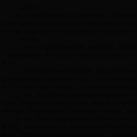
一、指导思想
高举习近平新时代中国特色社会主义思想伟大旗帜，全面贯彻党的十
新战略，坚持思想建党与制度治党相结合，不断提升党委中心组学习的
入“大湾区”、实践民生水利、打造品质大闸提供强大的思想保证和智力
二、学习专题
（一）党的十九大提出的重大战略思想、重大理论观点、重大工作部
一系列重大战略构思，牢牢把握党的十九大提出的新目标新任务新要求
务上来。
（二）习近平新时代中国特色社会主义思想。深刻认识习近平新时代
答新时代坚持和发展什么样的中国特色社会主义、怎样坚持和发展中国
南。学习掌握“八个明确、十四个坚持”，这一习近平新时代中国特色社
（三）党章。深刻认识党章是全党必须遵循的总章程和总规矩，十九
的精神，同时意味着对党员干部提出了新要求。尊崇党章、维护党章是
和政治能力，党的组织和党的干部，要带头尊崇党章、执行党章，充分
（四）宪法。深刻认识宪法修改是国家政治生活中的一件大事，是以
重大决策，也是推进全面依法治国、推进国家治理体系和治理能力现代
根本法，体现党和国家事业发展的新成就新经验新要求，为新时代坚持